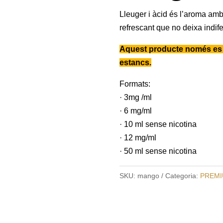
Lleuger i àcid és l’aroma amb 
refrescant que no deixa indife
Aquest producte només es v
estancs.
Formats:
· 3mg /ml
· 6 mg/ml
· 10 ml sense nicotina
· 12 mg/ml
· 50 ml sense nicotina
SKU:
mango
Categoria:
PREMI