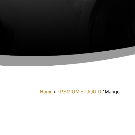
Home
/
PREMIUM E-LIQUID
/ Mango