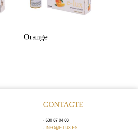
Orange
CONTACTE
· 630 87 04 03
·
INFO@E-LUX.ES