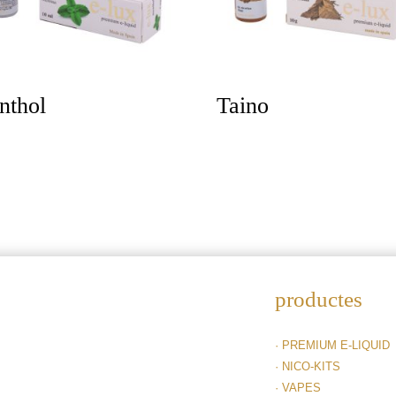
nthol
Taino
productes
· PREMIUM E-LIQUID
· NICO-KITS
· VAPES