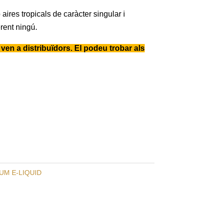
aires tropicals de caràcter singular i
rent ningú.
en a distribuïdors. El podeu trobar als
UM E-LIQUID