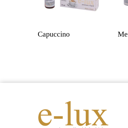
Capuccino
Me